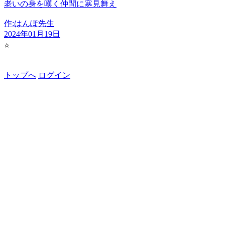
老いの身を嘆く仲間に寒見舞え
作:
はんぽ
先生
2024年01月19日
⭐
トップへ
ログイン