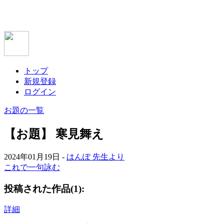
トップ
新規登録
ログイン
お題の一覧
【お題】 寒見舞え
2024年01月19日 -
はんぽ 先生より
これで一句詠む
投稿された作品(1):
詳細